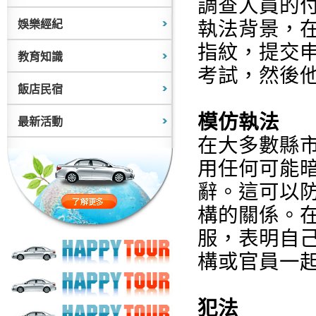
調查人員的
執法背景，
娛樂經紀
指紋，提交
教育知識
考試，然後
飯店民宿
模仿執法
最新活動
在大多數縣
用任何可能
辭。這可以
構的關係。
服，表明自
構或官員一
犯法